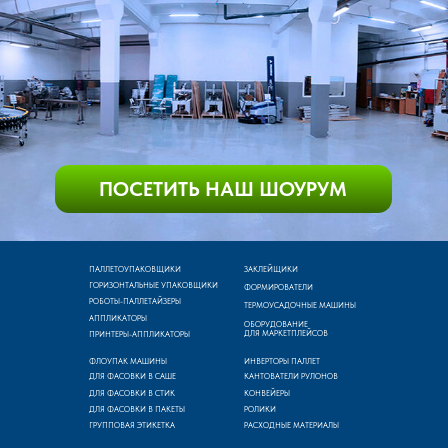
ПАЛЛЕТОУПАКОВЩИКИ
ЗАКЛЕЙЩИКИ
ГОРИЗОНТАЛЬНЫЕ УПАКОВЩИКИ
ФОРМИРОВАТЕЛИ
РОБОТЫ-ПАЛЛЕТАЙЗЕРЫ
ТЕРМОУСАДОЧНЫЕ МАШИНЫ
АППЛИКАТОРЫ
ОБОРУДОВАНИЕ
ДЛЯ МАРКЕТПЛЕЙСОВ
ПРИНТЕРЫ-АППЛИКАТОРЫ
ФЛОУПАК МАШИНЫ
ИНВЕРТОРЫ ПАЛЛЕТ
ДЛЯ ФАСОВКИ В САШЕ
КАНТОВАТЕЛИ РУЛОНОВ
ДЛЯ ФАСОВКИ В СТИК
КОНВЕЙЕРЫ
ДЛЯ ФАСОВКИ В ПАКЕТЫ
РОЛИКИ
ГРУППОВАЯ ЭТИКЕТКА
РАСХОДНЫЕ МАТЕРИАЛЫ