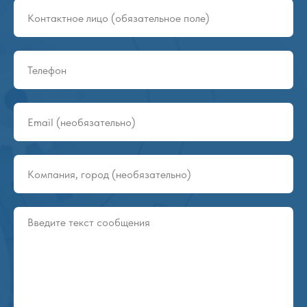
Групповая упаковка NOVA
9
2:18
Роботы-паллетайзеры Gurki
10
2:15
Конвейеры и ролики DAMON
11
1:09